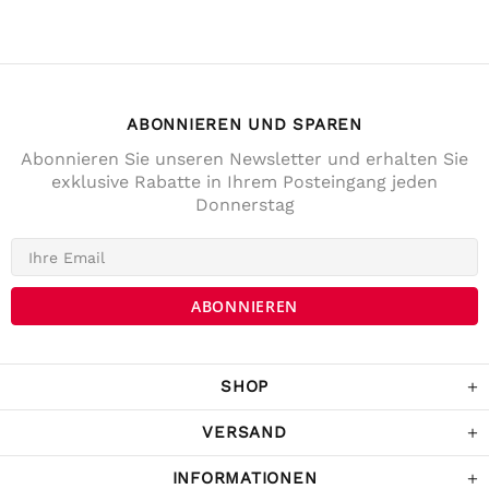
ABONNIEREN UND SPAREN
Abonnieren Sie unseren Newsletter und erhalten Sie
exklusive Rabatte in Ihrem Posteingang jeden
Donnerstag
4,7
Rating
141
Bewertungen
Anonym
Verifizierter Kunde
Die Lieferung war prompt und schnell. Der
Kostenrahme für Versandfrei ist sehr fair!
War Tage darauf auch im Geschäft und
SHOP
habe noch ein paar Sachen gekaufrt.
Twitter
Komme sicher wieder.
Facebook
VERSAND
Hilfreich
?
Ja
Teilen
Österreich,
5.12.2022
INFORMATIONEN