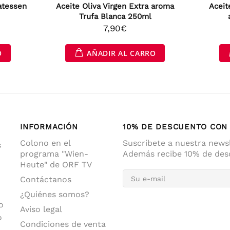
atessen
Aceite Oliva Virgen Extra aroma
Aceit
Trufa Blanca 250ml
7,90€
O
AÑADIR AL CARRO
INFORMACIÓN
10% DE DESCUENTO CON 
Colono en el
Suscríbete a nuestra newsl
s
programa "Wien-
Además recibe 10% de desc
Heute" de ORF TV
Contáctanos
¿Quiénes somos?
o
Aviso legal
o
Condiciones de venta