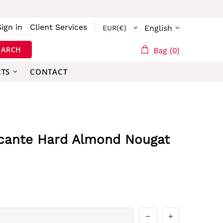
Sign in
Client Services
English
EARCH
Bag (0)
CTS
CONTACT
icante Hard Almond Nougat