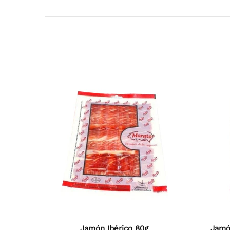
Out stock
Ou
% Ibérico
Cinco Jotas Jamón Pata Negra 100%