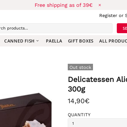
Free shipping as of 39€
Register
or
S
CANNED FISH
PAELLA
GIFT BOXES
ALL PRODU
Out stock
Delicatessen Al
300g
14,90€
QUANTITY