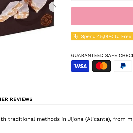
Spend 45,00€ to Free 
GUARANTEED SAFE CHEC
ER REVIEWS
h traditional methods in Jijona (Alicante), from 