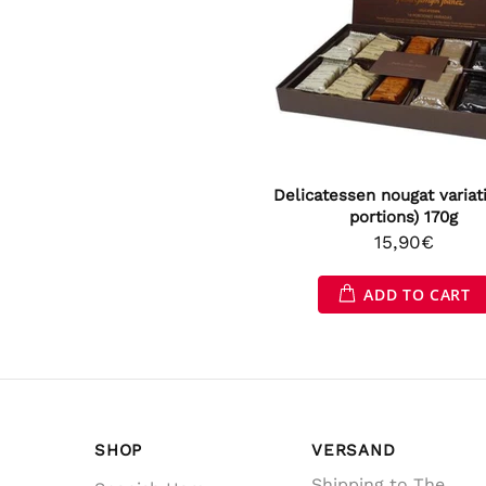
Delicatessen nougat variat
portions) 170g
15,90€
ADD TO CART
SHOP
VERSAND
Shipping to The